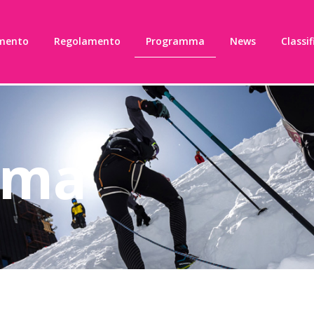
mento
Regolamento
Programma
News
Classif
mma